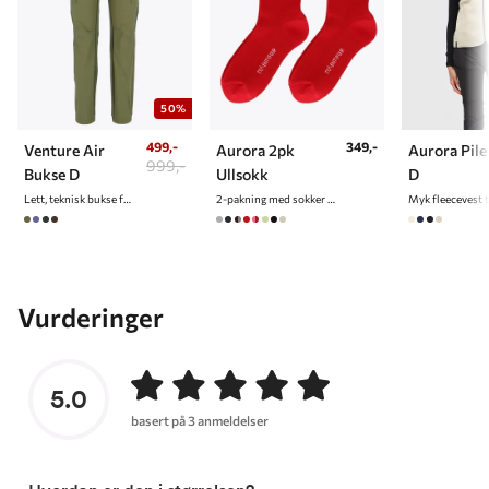
50%
499,-
349,-
Venture Air
Aurora 2pk
Aurora Pile
999,-
Bukse D
Ullsokk
D
Lett, teknisk bukse for dame
2-pakning med sokker i ullblanding
Myk fleecevest 
Vurderinger
5.0
basert på 3 anmeldelser