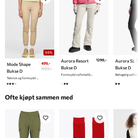
50%
1299,-
Aurora Resort
Aurora SL 
499,-
Mode Shape
Bukse D
Bukse D
999,-
Bukse D
Formsydd softshellbukse til dame
Teknisk og formsydd bukse til dame
Ofte kjøpt sammen med