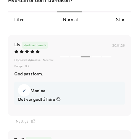
Hvordan er den i størrelsen?
Liten
Normal
Stor
Liv
Verifisert kunde
20.01.26
Opplevd størrelse:
Normal
Farge:
Blå
God passform.
✓
Monica
Det var godt å høre 😊
Nyttig?