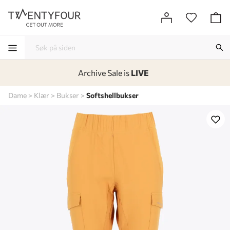
Archive Sale is
LIVE
-
-
-
-
Dame
Klær
Bukser
Softshellbukser
Lagt i kurven, utmerket valg!
Til kassen