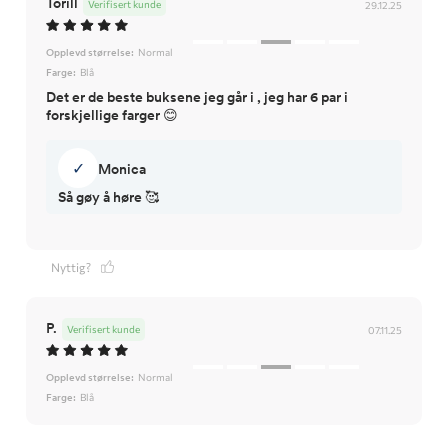
Torill
Verifisert kunde
29.12.25
Opplevd størrelse:
Normal
Farge:
Blå
Det er de beste buksene jeg går i , jeg har 6 par i
forskjellige farger 😊
✓
Monica
Så gøy å høre 🥰
Nyttig?
P.
Verifisert kunde
07.11.25
Opplevd størrelse:
Normal
Farge:
Blå