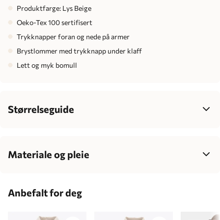
Produktfarge: Lys Beige
Oeko-Tex 100 sertifisert
Trykknapper foran og nede på armer
Brystlommer med trykknapp under klaff
Lett og myk bomull
Størrelseguide
Dame
34
36
38
40
42
Bryst
77-85
83-90
88-95
93-100
99-106
Materiale og pleie
Midje
62-70
68-77
75-83
81-89
87-95
100% bomull
Hofte
86-95
92-100
96-104
100-108
106-114
Anbefalt for deg
Innsøm
72-76
75-79
77-81
79-82
80-83