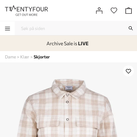
Archive Sale is
LIVE
-
-
-
-
Dame
Klær
Skjorter
Lagt i kurven, utmerket valg!
Til kassen