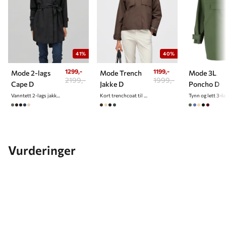
41%
40%
1299,-
1199,-
Mode 2-lags
Mode Trench
Mode 3L
2199,-
1999,-
Cape D
Jakke D
Poncho D
Vanntett 2-lags jakke/cape til dame
Kort trenchcoat til dame
Vurderinger