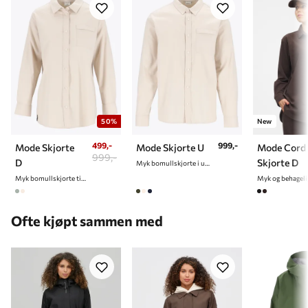
Kroppshøyde
157-165
163-170
168-177
172-180
174-182
50%
New
499,-
999,-
Mode Skjorte
Mode Skjorte U
Mode Cord
999,-
D
Skjorte D
Myk bomullskjorte i unisex
Myk bomullskjorte til dame
Ofte kjøpt sammen med