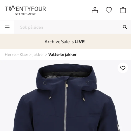
Archive Sale is
LIVE
-
-
-
-
Herre
Klær
Jakker
Vatterte jakker
Lagt i kurven, utmerket valg!
Til kassen