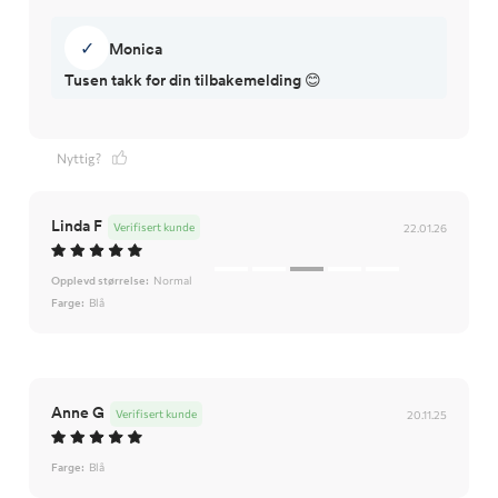
✓
Monica
Tusen takk for din tilbakemelding 😊
Nyttig?
Linda F
Verifisert kunde
22.01.26
Opplevd størrelse:
Normal
Farge:
Blå
Anne G
Verifisert kunde
20.11.25
Farge:
Blå