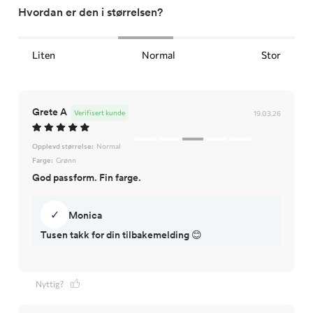
Hvordan er den i størrelsen?
Liten
Normal
Stor
Grete A
Verifisert kunde
19.03.26
Opplevd størrelse:
Normal
Farge:
Grønn
God passform. Fin farge.
✓
Monica
Tusen takk for din tilbakemelding 😊
Nyttig?