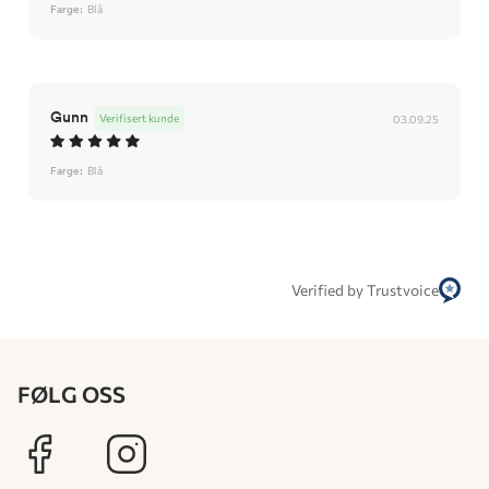
Farge:
Blå
Gunn
Verifisert kunde
03.09.25
Farge:
Blå
Verified by Trustvoice
FØLG OSS