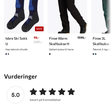
60%
99,-
1599,-
Isbre Ski Sokk
Finse Warm
Finse 3L
249,-
U
Skallbukse H
Skallbukse
Høy teknisk ullsokk
Vattert bukse til herre
Vurderinger
5.0
basert på 9 anmeldelser