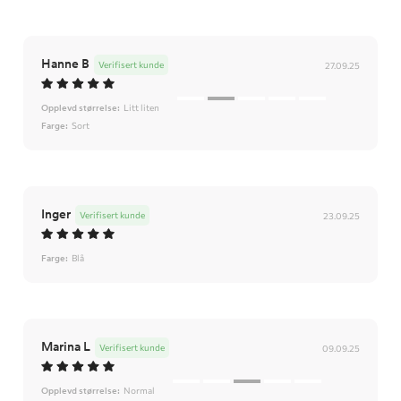
Hanne B
Verifisert kunde
27.09.25
Opplevd størrelse:
Litt liten
Farge:
Sort
Inger
Verifisert kunde
23.09.25
Farge:
Blå
Marina L
Verifisert kunde
09.09.25
Opplevd størrelse:
Normal