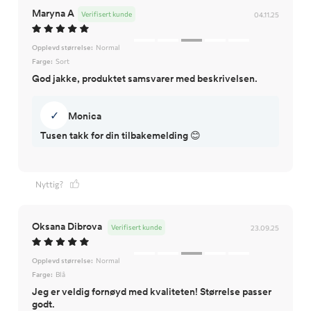
Maryna A
Verifisert kunde
04.11.25
Opplevd størrelse:
Normal
Farge:
Sort
God jakke, produktet samsvarer med beskrivelsen.
✓
Monica
Tusen takk for din tilbakemelding 😊
Nyttig?
Oksana Dibrova
Verifisert kunde
23.09.25
Opplevd størrelse:
Normal
Farge:
Blå
Jeg er veldig fornøyd med kvaliteten! Størrelse passer
godt.