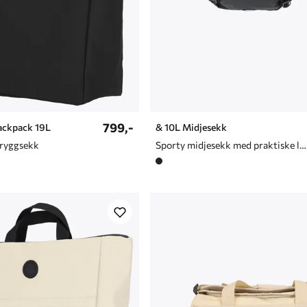
799,-
ackpack 19L
& 10L Midjesekk
 ryggsekk
Sporty midjesekk med praktiske lommer