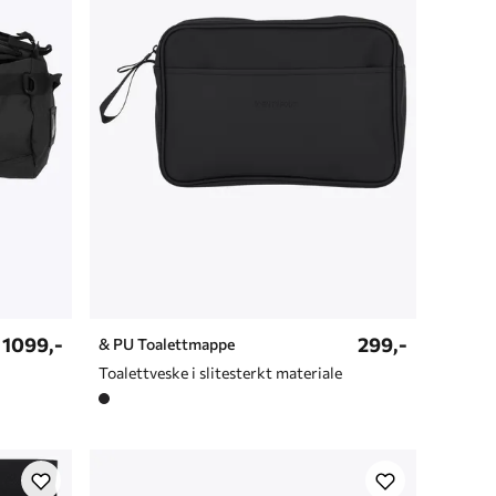
1099,-
299,-
& PU Toalettmappe
Toalettveske i slitesterkt materiale