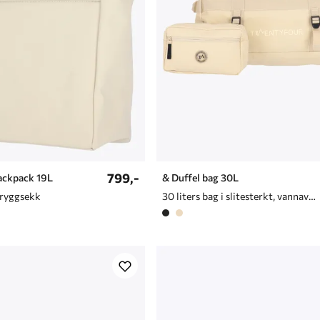
799,-
ackpack 19L
& Duffel bag 30L
 ryggsekk
30 liters bag i slitesterkt, vannavvisende materiale