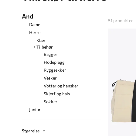
And
51
produkter
Dame
Herre
Klær
Tilbehør
Bagger
Hodeplagg
Ryggsekker
Vesker
Votter og hansker
Skjerf og hals
Sokker
Junior
Størrelse