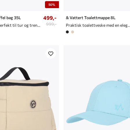
50%
499,-
ffel bag 35L
& Vattert Toalettmappe 8L
999,-
Vattert bag perfekt til tur og trening
Praktisk toalettveske med en elegant og vatte