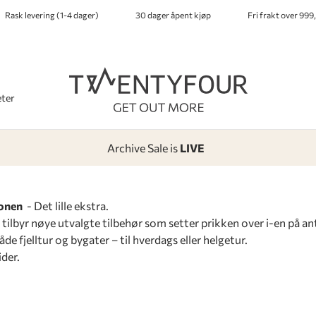
Rask levering (1-4 dager)
30 dager åpent kjøp
Fri frakt over 999,
ter
Archive Sale is
LIVE
-
-
-
-
jonen
- Det lille ekstra.
ilbyr nøye utvalgte tilbehør som setter prikken over i-en på an
åde fjelltur og bygater – til hverdags eller helgetur.
ider.