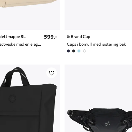
599,-
alettmappe 8L
& Brand Cap
Praktisk toalettveske med en elegant og vattert finish
Caps i bomull med justering bak