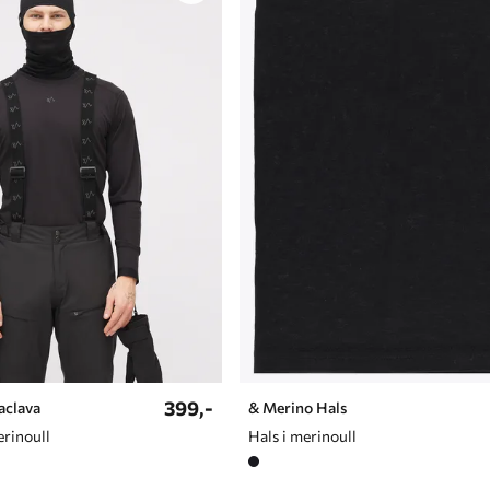
399,-
aclava
& Merino Hals
erinoull
Hals i merinoull