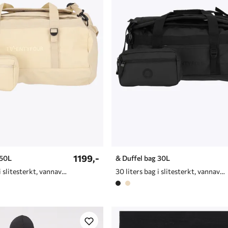
1199,-
 50L
& Duffel bag 30L
50 liters bag i slitesterkt, vannavvisende materiale
30 liters bag i slitesterkt, vannavvisende materiale