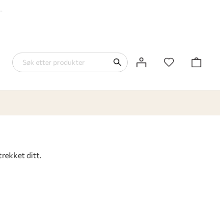
-
trekket ditt.