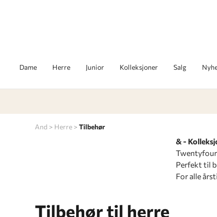
Dame
Herre
Junior
Kolleksjoner
Salg
Nyhe
And
Herre
Tilbehør
& - Kolleks
Twentyfour t
Perfekt til b
For alle årst
Tilbehør til herre