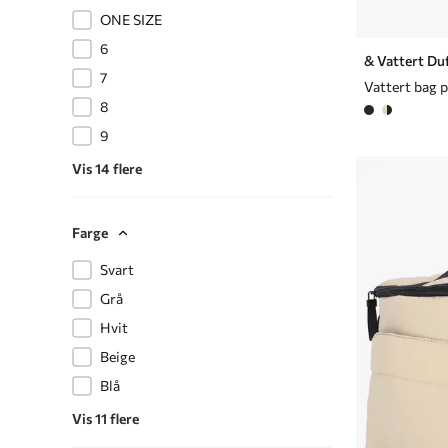
ONE SIZE
6
& Vattert Du
7
8
9
Vis 14 flere
Farge
Svart
Grå
Hvit
Beige
Blå
Vis 11 flere