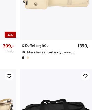
33%
399,-
1399,-
& Duffel bag 90L
599,-
90 liters bag i slitesterkt, vannavvisende materiale