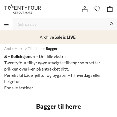
Archive Sale is
LIVE
-
-
-
-
And
Herre
Tilbehør
Bagger
& - Kolleksjonen
- Det lille ekstra.
Twentyfour tilbyr nøye utvalgte tilbehør som setter
prikken over i-en på antrekket ditt.
Perfekt til både fjelltur og bygater – til hverdags eller
helgetur.
For alle årstider.
Bagger til herre