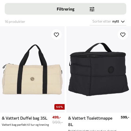
Filtrering
Sorter etter
nytt
16
produkter
50%
499,-
599,-
& Vattert Duffel bag 35L
& Vattert Toalettmappe
999,-
8L
Vattert bag perfekt til tur og trening
Praktisk toalettveske med en elegant og vattert finish