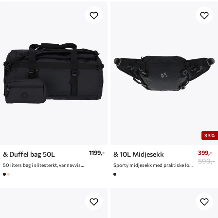
33%
1199,-
399,-
& Duffel bag 50L
& 10L Midjesekk
599,-
50 liters bag i slitesterkt, vannavvisende materiale
Sporty midjesekk med praktiske lommer