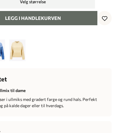
Velg størrelse
LEGG I HANDLEKURVEN
tet
llmix til dame
er i ullmiks med gradert farge og rund hals. Perfekt
 på kalde dager eller til hverdags.
r