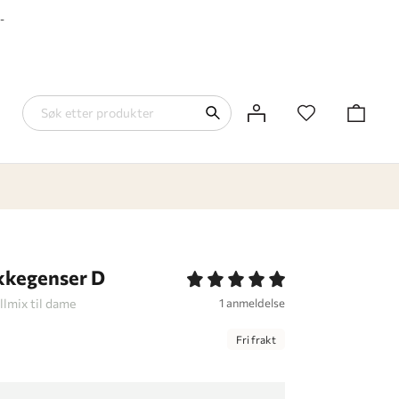
-
kkegenser D
llmix til dame
1 anmeldelse
Fri frakt