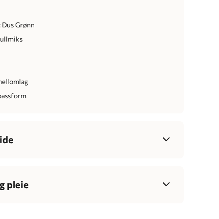
: Dus Grønn
 ullmiks
mellomlag
passform
ide
34
36
38
40
42
44
46
7-85
83-90
88-95
93-100
99-106
105-112
111-118
g pleie
2-70
68-77
75-83
81-89
87-95
93-102
100-109
, 25% nylon, 30% ull, 3% spandex
86-95
92-100
96-104
100-108
106-114
112-120
118-126