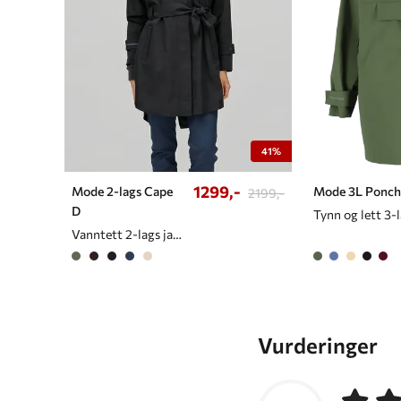
41%
1299,-
Mode 2-lags Cape
Mode 3L Ponch
2199,-
D
Vanntett 2-lags jakke/cape til dame
Vurderinger