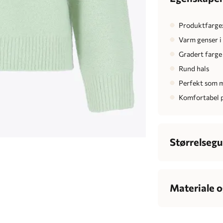
Produktfarge
Varm genser i
Gradert farge
Rund hals
Perfekt som 
Komfortabel 
Størrelsegu
Dame
Bryst
7
Materiale o
Midje
6
Stoff: 42% akryl
Hofte