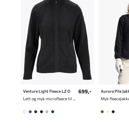
699,-
Venture Light Fleece LZ D
Aurora Pile Jak
Lett og myk microfleece til dame