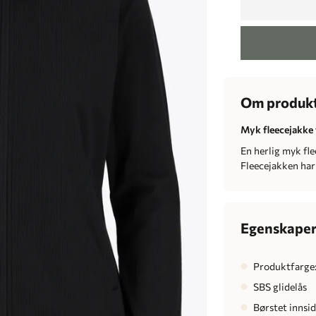
Om produk
Myk fleecejakke 
En herlig myk fle
Fleecejakken har
Egenskape
Produktfarge:
SBS glidelås
Børstet innsi