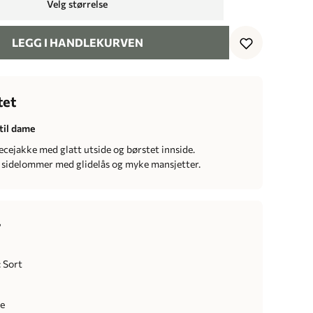
Velg størrelse
LEGG I HANDLEKURVEN
tet
til dame
ecejakke med glatt utside og børstet innside.
 sidelommer med glidelås og myke mansjetter.
r
 Sort
de