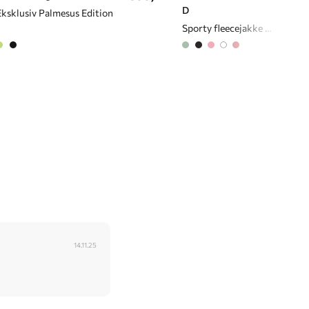
D
Eksklusiv Palmesus Edition
Sporty fleecejakke til dame
14.11.25