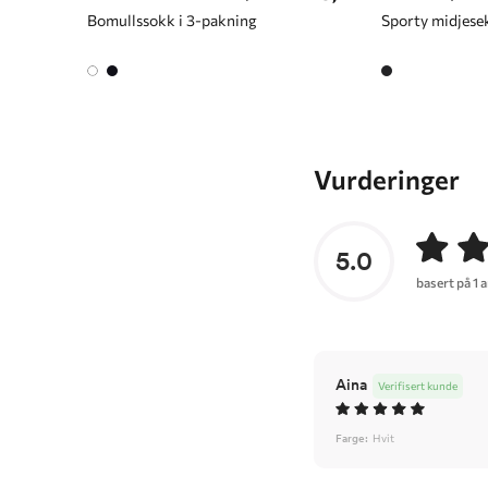
Bomullssokk i 3-pakning
Vurderinger
5.0
basert på 1 
Aina
Verifisert kunde
Farge:
Hvit