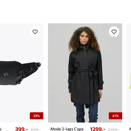
33%
41%
399,-
1299,-
k
Mode 2-lags Cape
599,-
2199,-