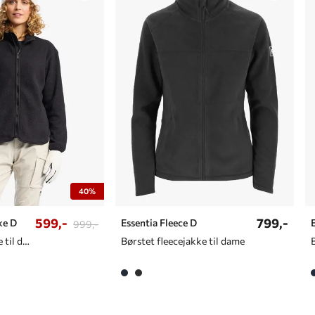
40%
599,-
799,-
ke D
Essentia Fleece D
999,-
Myk fleecejakke til dame
Børstet fleecejakke til dame