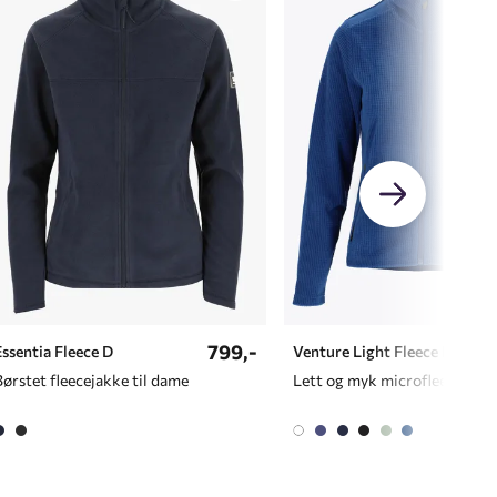
799,-
Essentia Fleece D
Venture Light Fleece LZ D
Børstet fleecejakke til dame
Lett og myk microfleece til dame