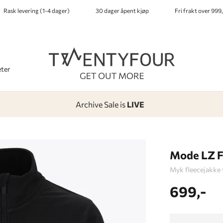
Rask levering (1-4 dager)
30 dager åpent kjøp
Fri frakt over 999,
ter
Archive Sale is
LIVE
-
-
-
-
Lagt i kurven, utmerket valg!
Til kassen
Mode LZ F
Myk fleecejakke 
699,-