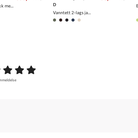
D
Sporty midjesekk med praktiske lommer
Vanntett 2-lags jakke/cape til dame
anmeldelse