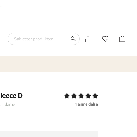
-
leece D
til dame
1 anmeldelse