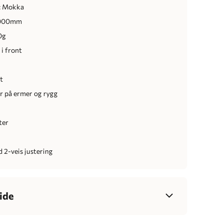
: Mokka
 000mm
0g
 i front
et
er på ermer og rygg
ter
 2-veis justering
ide
34
36
38
40
42
44
46