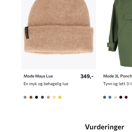
349,-
Mode Maya Lue
Mode 3L Ponch
En myk og behagelig lue
Vurderinger