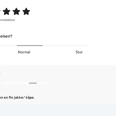
anmeldelser
relsen?
Normal
Stor
men en fin jakke/ kåpe.