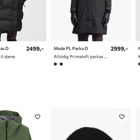
2499,-
2999,-
as D
Mode PL Parka D
til dame
Allsidig Primaloft parkas til dame