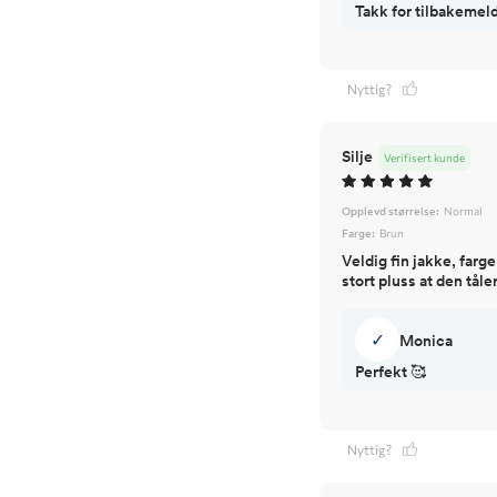
Takk for tilbakemeld
Nyttig?
Silje
Verifisert kunde
Opplevd størrelse:
Normal
Farge:
Brun
Veldig fin jakke, farg
stort pluss at den tåler
✓
Monica
Perfekt 🥰
Nyttig?