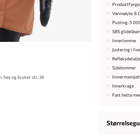
Produktfarge
Vannsøyle: 8
Pusting: 5 00
SBS glidelåser
Innerlomme
Justering i liv
Refleksdetalj
Sidelommer
Iinnermansjet
. høy og bruker str. 36
Innerkrage
Fast hette med
Størrelsegu
Dame