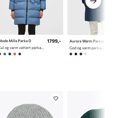
1799,-
Mode Milla Parka D
Aurora Warm Parkas D
Kul og varm vattert parkas til dame
God og varm parkas til dame