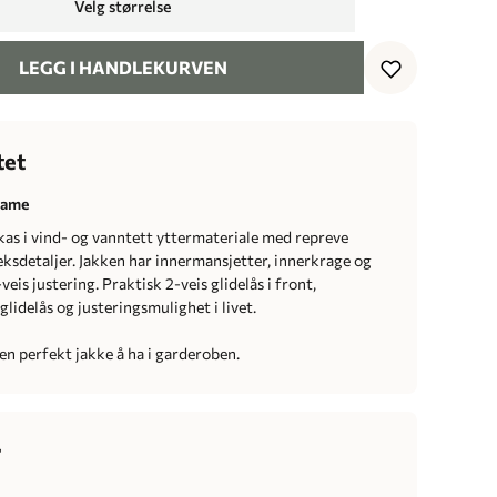
Velg størrelse
LEGG I HANDLEKURVEN
tet
dame
as i vind- og vanntett yttermateriale med repreve
eksdetaljer. Jakken har innermansjetter, innerkrage og
veis justering. Praktisk 2-veis glidelås i front,
idelås og justeringsmulighet i livet.
 en perfekt jakke å ha i garderoben.
r