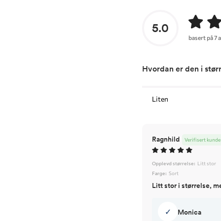
5.0
basert på 7 
Hvordan er den i stør
Liten
Ragnhild
Verifisert kunde
Opplevd størrelse:
Litt stor
Farge:
Sort
Litt stor i størrelse, 
✓
Monica