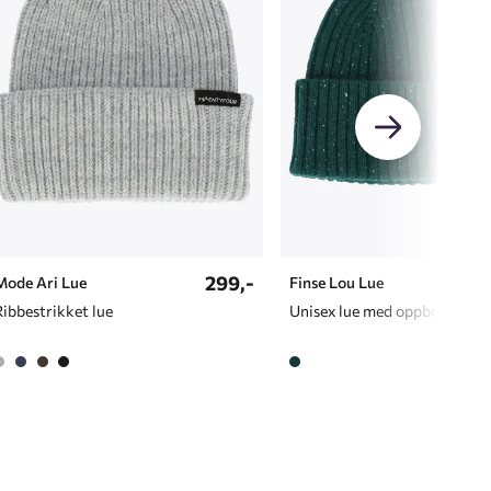
299,-
Mode Ari Lue
Finse Lou Lue
Ribbestrikket lue
Unisex lue med oppbrett