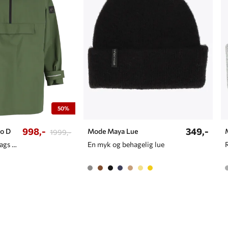
50%
998,-
349,-
o D
Mode Maya Lue
1999,-
Tynn og lett 3-lags poncho til dame
En myk og behagelig lue