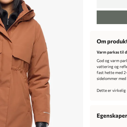
Om produk
Varm parkas til 
God og varm park
vattering og refl
fast hette med 2-
sidelommer med gl
Dette er virkelig
Egenskape