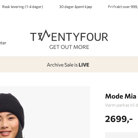
Rask levering (1-4 dager)
30 dager åpent kjøp
Fri frakt over 999,
ter
Archive Sale is
LIVE
-
-
-
-
Lagt i kurven, utmerket valg!
Til kassen
Mode Mia
Varm parkas til 
2699,-