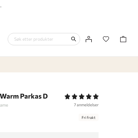
-
 Warm Parkas D
dame
7 anmeldelser
Fri frakt