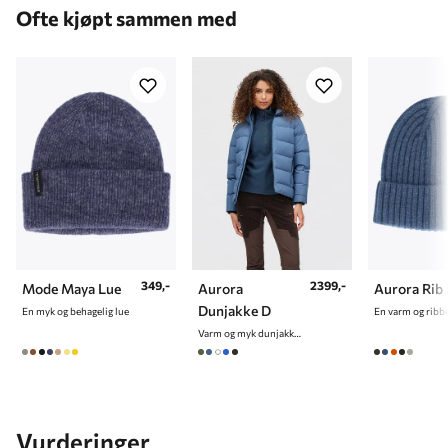
Ofte kjøpt sammen med
2399,-
349,-
Aurora
Mode Maya Lue
Aurora Rib
Dunjakke D
En myk og behagelig lue
Varm og myk dunjakke til dame
Vurderinger