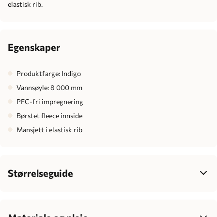
elastisk rib.
Egenskaper
Produktfarge: Indigo
Vannsøyle: 8 000 mm
PFC-fri impregnering
Børstet fleece innside
Mansjett i elastisk rib
Størrelseguide
Dame
34
36
38
40
42
Bryst
77-85
83-90
88-95
93-100
99-106