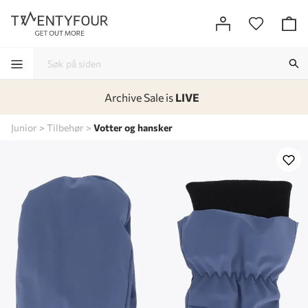
Archive Sale is
LIVE
-
-
-
-
Junior
Tilbehør
Votter og hansker
Lagt i kurven, utmerket valg!
Til kassen