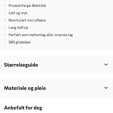
Produktfarge: Blekkblå
Lett og myk
Resirkulert microfleece
Lang halfzip
Perfekt som mellomlag eller innerste lag
SBS glidelåser
Størrelseguide
Dame
34
36
38
40
42
Bryst
77-85
83-90
88-95
93-100
99-106
Materiale og pleie
Midje
62-70
68-77
75-83
81-89
87-95
100% resirkulert polyester
Hofte
86-95
92-100
96-104
100-108
106-114
Anbefalt for deg