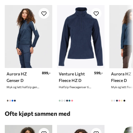
Innsøm
72-76
75-79
77-81
79-82
80-83
Kroppshøyde
157-165
163-170
168-177
172-180
174-182
899,-
599,-
Aurora HZ
Venture Light
Aurora HZ
Genser D
Fleece HZ D
Fleece D
Myk og lett halfzip genser til herre
Halfzip fleecegenser til dame
Ofte kjøpt sammen med