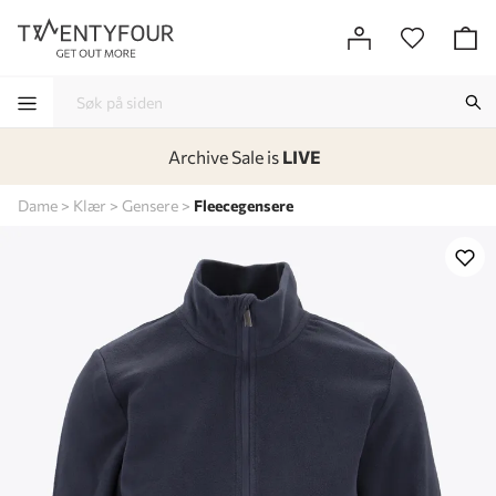
Archive Sale is
LIVE
-
-
-
-
Dame
Klær
Gensere
Fleecegensere
Lagt i kurven, utmerket valg!
Til kassen