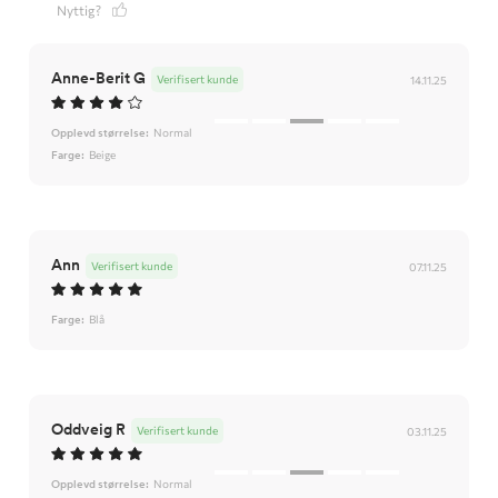
Nyttig?
Anne-Berit G
Verifisert kunde
14.11.25
Opplevd størrelse:
Normal
Farge:
Beige
Ann
Verifisert kunde
07.11.25
Farge:
Blå
Oddveig R
Verifisert kunde
03.11.25
Opplevd størrelse:
Normal