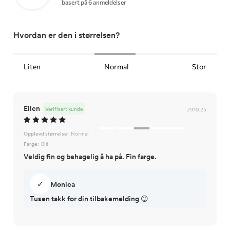
basert på 6 anmeldelser
Hvordan er den i størrelsen?
Liten
Normal
Stor
Ellen
Verifisert kunde
29.10.25
Opplevd størrelse:
Normal
Farge:
Blå
Veldig fin og behagelig å ha på. Fin farge.
✓
Monica
Tusen takk for din tilbakemelding 😊