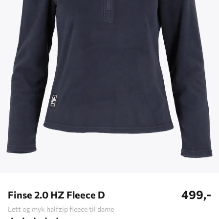
499,-
Finse 2.0 HZ Fleece D
Lett og myk halfzip fleece til dame