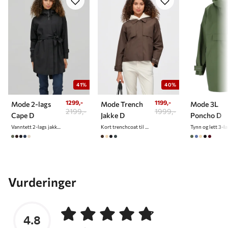
41%
40%
1299,-
1199,-
Mode 2-lags
Mode Trench
Mode 3L
2199,-
1999,-
Cape D
Jakke D
Poncho D
Vanntett 2-lags jakke/cape til dame
Kort trenchcoat til dame
Vurderinger
4.8